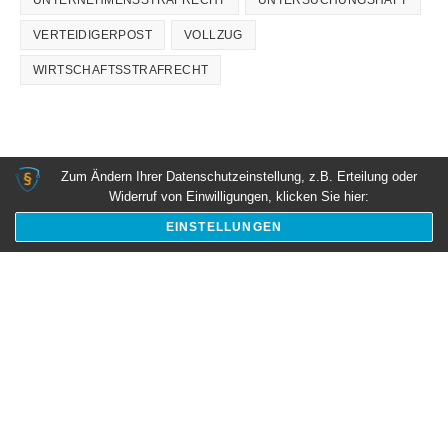
UNTERNEHMENSSTRAFRECHT
UNTERSUCHUNGSHAFT
VERTEIDIGERPOST
VOLLZUG
WIRTSCHAFTSSTRAFRECHT
Zum Ändern Ihrer Datenschutzeinstellung, z.B. Erteilung oder
Widerruf von Einwilligungen, klicken Sie hier:
26. März 2021
EINSTELLUNGEN
Einziehung und Arrest ihres Vermögens -
Verteidigung Anwälte Heilbronn
Rechtsanwalt
Tobias Göbel
Meist in der Mitte von Anklagen verborgen findet sich
inzwischen fast immer der Antrag auf Einziehung von
hohen Geldbeträgen vom…