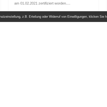
am 01.02.2021 zertifiziert worden.…
tzeinstellung, z.B. Erteilung oder Widerruf von Einwilligungen, klicken Sie hi
Weiterlesen