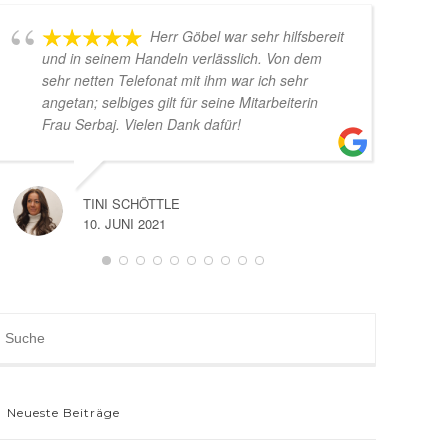
Herr Göbel war sehr hilfsbereit
und in seinem Handeln verlässlich. Von dem
ei
sehr netten Telefonat mit ihm war ich sehr
Ma
angetan; selbiges gilt für seine Mitarbeiterin
Be
Frau Serbaj. Vielen Dank dafür!
ran
Le
Ich
gu
TINI SCHÖTTLE
🙏
10. JUNI 2021
Neueste Beiträge