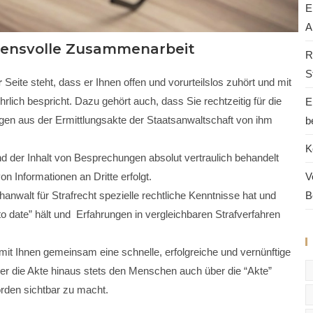
E
A
uensvolle Zusammenarbeit
R
S
r
Seite steht, dass er Ihnen offen und vorurteilslos zuhört und mit
rlich bespricht. Dazu gehört auch, dass Sie rechtzeitig für die
E
agen aus der Ermittlungsakte der Staatsanwaltschaft von ihm
b
K
d der Inhalt von Besprechungen absolut vertraulich behandelt
 Informationen an Dritte erfolgt.
V
hanwalt für Strafrecht spezielle rechtliche Kenntnisse hat und
B
o date” hält und Erfahrungen in vergleichbaren Strafverfahren
er mit Ihnen gemeinsam eine schnelle, erfolgreiche und vernünftige
über die Akte hinaus stets den Menschen auch über die “Akte”
örden sichtbar zu macht.