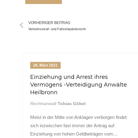
VORHERIGER BEITRAG
Verkehrsstraf- und Fahrerlaubnisrecht
26. März 2021
Kontakt
Einziehung und Arrest ihres
Nehmen Sie Kontakt mit uns auf
Vermögens -Verteidigung Anwälte
Heilbronn
Deutschhofstr. 33
74074 Heilbronn
Rechtsanwalt
Tobias Göbel
Telefon:
+49 (0) 71 31 / 61 86 98 0
Meist in der Mitte von Anklagen verborgen findet
sich inzwischen fast immer der Antrag auf
Fax:
+49 (0) 71 31 / 61 86 98 1
Einziehung von hohen Geldbeträgen vom…