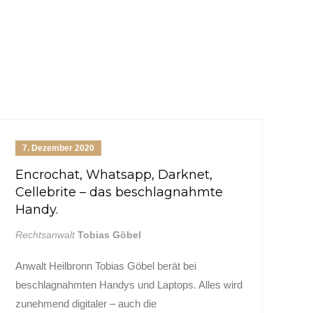
7. Dezember 2020
Encrochat, Whatsapp, Darknet,
K
Cellebrite – das beschlagnahmte
B
Handy.
Re
Rechtsanwalt
Tobias Göbel
“D
Anwalt Heilbronn Tobias Göbel berät bei
gl
beschlagnahmten Handys und Laptops. Alles wird
Ro
zunehmend digitaler – auch die