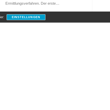
Ermittlungsverfahren. Der erste…
We
er:
EINSTELLUNGEN
Weiterlesen