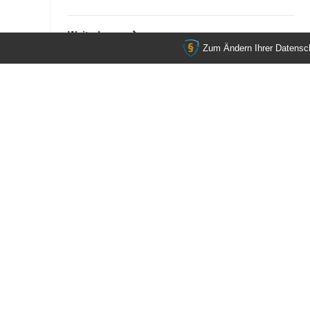
Mail:
info@anwaelteheilbronn.de
Weiterlesen
Zum Ändern Ihrer Datenschu