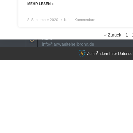
MEHR LESEN »
Telefon:
+49 (0) 71 31 / 61 86 98 0
8. September 2020
Keine Kommentare
Fax:
+49 (0) 71 31 / 61 86 98 1
« Zurück
1
Mail:
info@anwaelteheilbronn.de
Zum Ändern Ihrer Datenschu