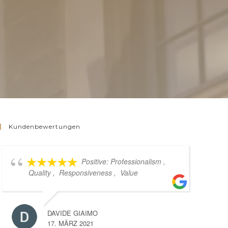
Kundenbewertungen
Positive: Professionalism ,
Quality , Responsiveness , Value
me
ko
La
DAVIDE GIAIMO
17. MÄRZ 2021