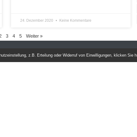
24. Dezember 2020
Keine Kommentare
2
3
4
5
Weiter »
tzeinstellung, z.B. Erteilung oder Widerruf von Einwilligungen, klicken Sie hi