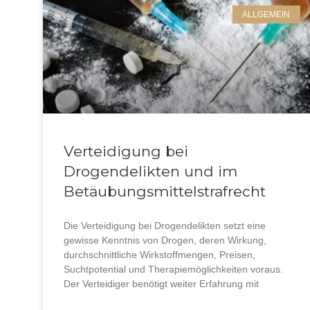
ALLGEMEIN
Verteidigung bei
Drogendelikten und im
Betäubungsmittelstrafrecht
Die Verteidigung bei Drogendelikten setzt eine
Kontakt
gewisse Kenntnis von Drogen, deren Wirkung,
durchschnittliche Wirkstoffmengen, Preisen,
Nehmen Sie Kontakt mit uns auf
Suchtpotential und Therapiemöglichkeiten voraus.
Der Verteidiger benötigt weiter Erfahrung mit
Deutschhofstr. 33
74074 Heilbronn